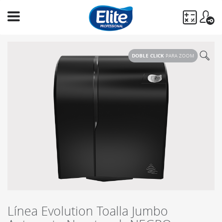
Ingresá
tu
DOBLE CLICK
PARA ZOOM
búsqueda
BUSCAR
Línea Evolution Toalla Jumbo