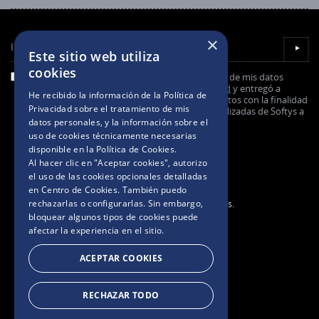
×
Ingresá tu email
▼
Este sitio web utiliza
cookies
He leído y entiendo la información sobre el uso de mis datos
personales explicada en la
Política de Privacidad
y entregó a
He recibido la información de la
Política de
Softys mi consentimiento para el uso de mis datos con la finalidad
Privacidad
sobre el tratamiento de mis
de recibir comunicaciones comerciales personalizadas de Softys a
datos personales, y la información sobre el
través de email.
uso de cookies técnicamente necesarias
disponible en la
Política de Cookies
.
Al hacer clic en "Aceptar cookies", autorizo
el uso de las cookies opcionales detalladas
en Centro de Cookies. También puedo
rechazarlas o configurarlas. Sin embargo,
2025. Todos los derechos reservados.
bloquear algunos tipos de cookies puede
afectar la experiencia en el sitio.
BASES Y CONDICIONES
ACEPTAR COOKIES
POLÍTICAS DE PRIVACIDAD
RECHAZAR TODO
AVISO DE COOKIES