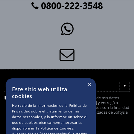
0800-222-3548
×
Ingresá tu email
▼
Este sitio web utiliza
cookies
He leído y entiendo la información sobre el uso de mis datos
personales explicada en la
Política de Privacidad
y entregó a
He recibido la información de la
Política de
Softys mi consentimiento para el uso de mis datos con la finalidad
Privacidad
sobre el tratamiento de mis
de recibir comunicaciones comerciales personalizadas de Softys a
datos personales, y la información sobre el
través de email.
uso de cookies técnicamente necesarias
disponible en la
Política de Cookies
.
Al hacer clic en "Aceptar cookies", autorizo