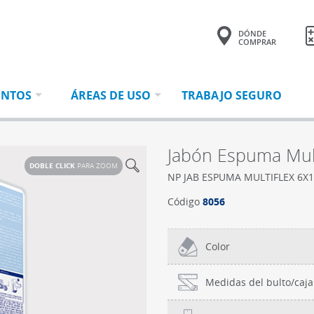
DÓNDE
COMPRAR
Tu consulta tiene
0 productos.
ENTOS
ÁREAS DE USO
TRABAJO SEGURO
Jabón Espuma Mult
DOBLE CLICK
PARA ZOOM
NP JAB ESPUMA MULTIFLEX 6X1
Código
8056
Color
Medidas del bulto/caja