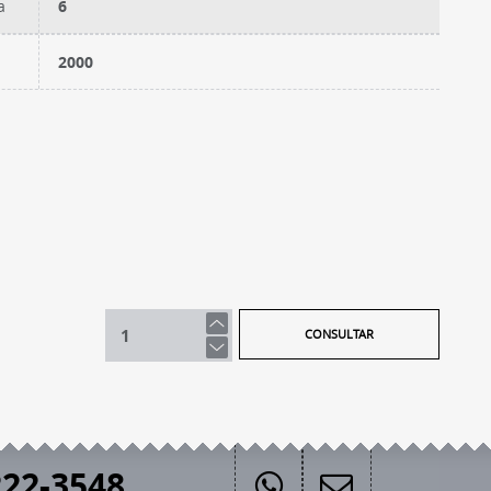
a
6
2000
CONSULTAR
22-3548