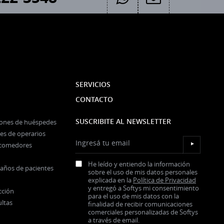
SERVICIOS
CONTACTO
SUSCRIBITE AL NEWSLETTER
iones de huéspedes
es de operarios
Ingresá tu email
y comedores
▼
He leído y entiendo la información
baños de pacientes
sobre el uso de mis datos personales
explicada en la
Política de Privacidad
y entregó a Softys mi consentimiento
cción
para el uso de mis datos con la
ultas
finalidad de recibir comunicaciones
comerciales personalizadas de Softys
a través de email.