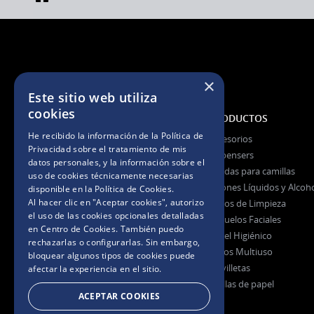
×
Este sitio web utiliza
cookies
NOSOTROS
PRODUCTOS
He recibido la información de la
Política de
La Empresa
Accesorios
Privacidad
sobre el tratamiento de mis
La Marca
Dispensers
datos personales, y la información sobre el
Certificaciones
Fundas para camillas
uso de cookies técnicamente necesarias
Jabones Líquidos y Alcoh
disponible en la
Política de Cookies
.
Al hacer clic en "Aceptar cookies", autorizo
Paños de Limpieza
Preguntas Frecuentes
el uso de las cookies opcionales detalladas
Pañuelos Faciales
en Centro de Cookies. También puedo
Papel Higiénico
rechazarlas o configurarlas. Sin embargo,
Rollos Multiuso
bloquear algunos tipos de cookies puede
Servilletas
afectar la experiencia en el sitio.
Toallas de papel
ACEPTAR COOKIES