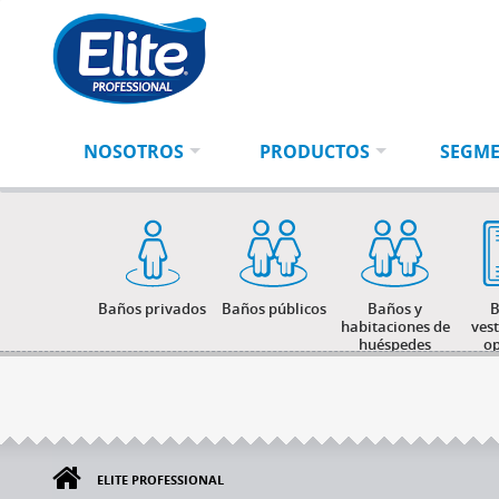
Ingresá
BUSCAR
tu
búsqueda
NOSOTROS
PRODUCTOS
SEGM
Baños privados
Baños públicos
Baños y
B
habitaciones de
ves
huéspedes
op
ELITE PROFESSIONAL