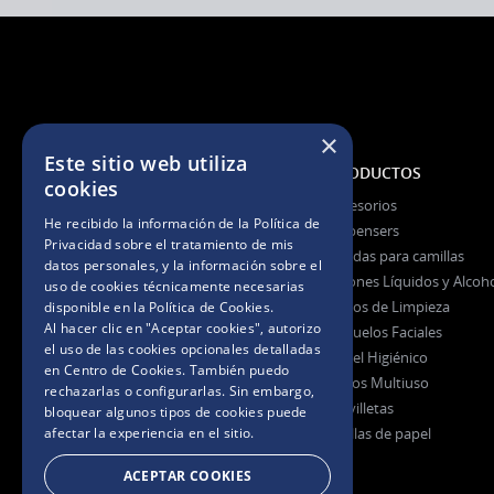
×
Este sitio web utiliza
NOSOTROS
PRODUCTOS
cookies
La Empresa
Accesorios
He recibido la información de la
Política de
La Marca
Dispensers
Privacidad
sobre el tratamiento de mis
Certificaciones
Fundas para camillas
datos personales, y la información sobre el
Jabones Líquidos y Alcoh
uso de cookies técnicamente necesarias
Paños de Limpieza
disponible en la
Política de Cookies
.
Preguntas Frecuentes
Al hacer clic en "Aceptar cookies", autorizo
Pañuelos Faciales
el uso de las cookies opcionales detalladas
Papel Higiénico
en Centro de Cookies. También puedo
Rollos Multiuso
rechazarlas o configurarlas. Sin embargo,
Servilletas
bloquear algunos tipos de cookies puede
afectar la experiencia en el sitio.
Toallas de papel
ACEPTAR COOKIES