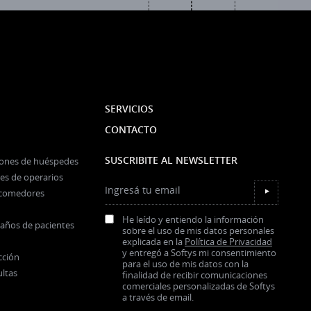
SERVICIOS
CONTACTO
SUSCRIBITE AL NEWSLETTER
iones de huéspedes
es de operarios
Ingresá tu email
y comedores
▼
He leído y entiendo la información
baños de pacientes
sobre el uso de mis datos personales
explicada en la
Política de Privacidad
y entregó a Softys mi consentimiento
cción
para el uso de mis datos con la
ultas
finalidad de recibir comunicaciones
comerciales personalizadas de Softys
a través de email.