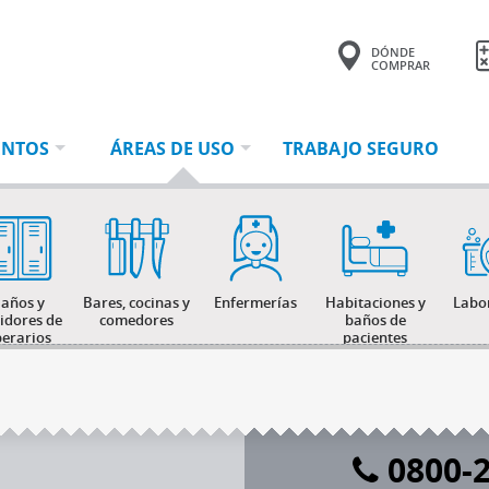
DÓNDE
COMPRAR
Tu consulta tiene
0 productos.
ENTOS
ÁREAS DE USO
TRABAJO SEGURO
años y
Bares, cocinas y
Enfermerías
Habitaciones y
Labo
tidores de
comedores
baños de
erarios
pacientes
0800-2