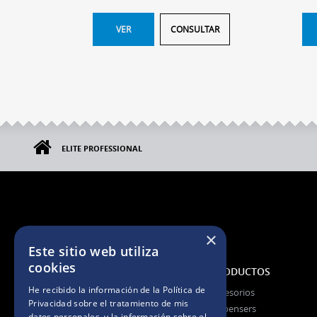
VER
CONSULTAR
ELITE PROFESSIONAL
×
Este sitio web utiliza
cookies
NOSOTROS
PRODUCTOS
He recibido la información de la
Política de
La Empresa
Accesorios
Privacidad
sobre el tratamiento de mis
La Marca
Dispensers
datos personales, y la información sobre el