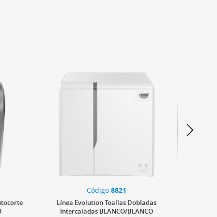
Código
8821
utocorte
Línea Evolution Toallas Dobladas
Línea
O
Intercaladas BLANCO/BLANCO
In