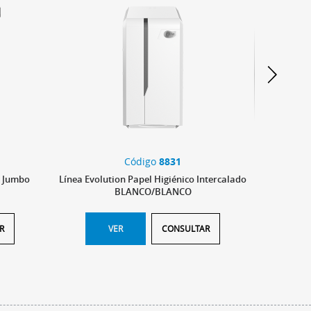
Código
8831
o Jumbo
Línea Evolution Papel Higiénico Intercalado
Línea Evol
BLANCO/BLANCO
R
VER
CONSULTAR