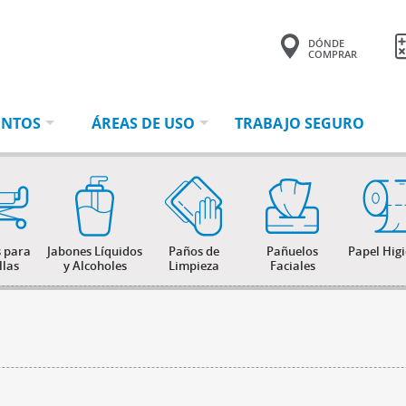
DÓNDE
COMPRAR
Tu consulta tiene
0 productos.
ENTOS
ÁREAS DE USO
TRABAJO SEGURO
 para
Jabones Líquidos
Paños de
Pañuelos
Papel Hig
llas
y Alcoholes
Limpieza
Faciales