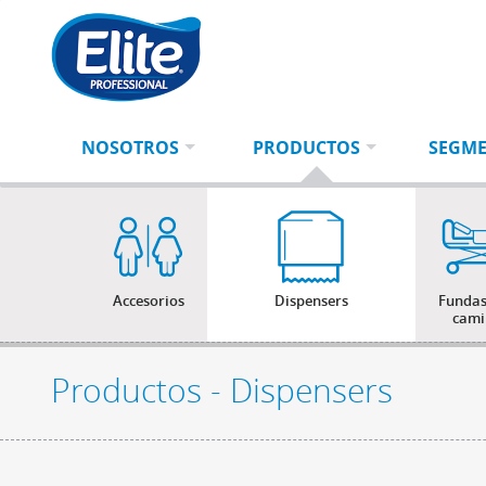
Ingresá
BUSCAR
tu
búsqueda
NOSOTROS
PRODUCTOS
SEGM
Accesorios
Dispensers
Fundas
cami
Productos - Dispensers