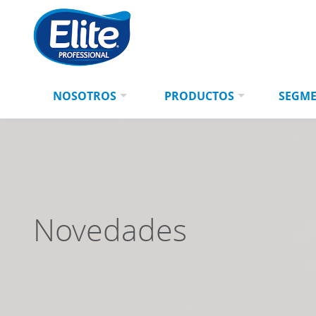
Ingresá
BUSCAR
tu
búsqueda
NOSOTROS
PRODUCTOS
SEGM
Novedades