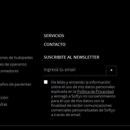
SERVICIOS
CONTACTO
SUSCRIBITE AL NEWSLETTER
iones de huéspedes
es de operarios
Ingresá tu email
y comedores
▼
He leído y entiendo la información
baños de pacientes
sobre el uso de mis datos personales
explicada en la
Política de Privacidad
y entregó a Softys mi consentimiento
cción
para el uso de mis datos con la
ultas
finalidad de recibir comunicaciones
comerciales personalizadas de Softys
a través de email.