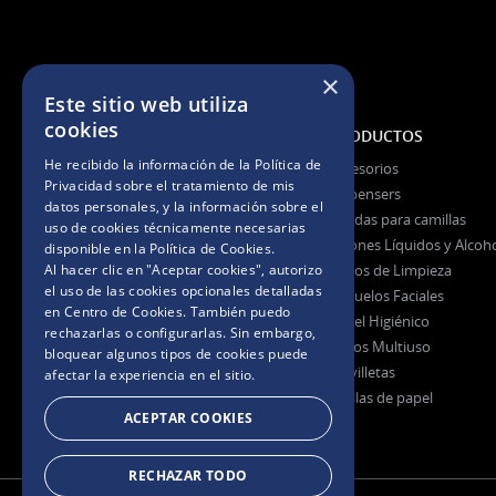
×
Este sitio web utiliza
cookies
NOSOTROS
PRODUCTOS
He recibido la información de la
Política de
La Empresa
Accesorios
Privacidad
sobre el tratamiento de mis
La Marca
Dispensers
datos personales, y la información sobre el
Certificaciones
Fundas para camillas
uso de cookies técnicamente necesarias
Jabones Líquidos y Alcoh
disponible en la
Política de Cookies
.
Al hacer clic en "Aceptar cookies", autorizo
Paños de Limpieza
Preguntas Frecuentes
el uso de las cookies opcionales detalladas
Pañuelos Faciales
en Centro de Cookies. También puedo
Papel Higiénico
rechazarlas o configurarlas. Sin embargo,
Rollos Multiuso
bloquear algunos tipos de cookies puede
Servilletas
afectar la experiencia en el sitio.
Toallas de papel
ACEPTAR COOKIES
RECHAZAR TODO