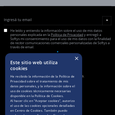
Ingresá tu email
▼
He leído y entiendo la información sobre el uso de mis datos
personales explicada en la
Política de Privacidad
y entregó a
Softys mi consentimiento para el uso de mis datos con la finalidad
de recibir comunicaciones comerciales personalizadas de Softys a
través de email.
×
Este sitio web utiliza
cookies
2025. Todos los derechos reservados.
He recibido la información de la
Política de
Privacidad
sobre el tratamiento de mis
datos personales, y la información sobre el
BASES Y CONDICIONES
uso de cookies técnicamente necesarias
disponible en la
Política de Cookies
.
Al hacer clic en "Aceptar cookies", autorizo
POLÍTICAS DE PRIVACIDAD
el uso de las cookies opcionales detalladas
en Centro de Cookies. También puedo