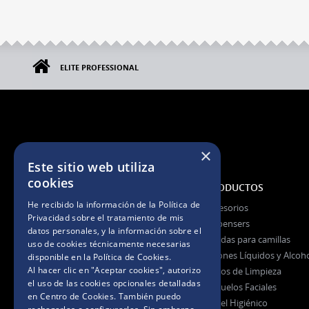
ELITE PROFESSIONAL
×
Este sitio web utiliza
cookies
NOSOTROS
PRODUCTOS
He recibido la información de la
Política de
La Empresa
Accesorios
Privacidad
sobre el tratamiento de mis
La Marca
Dispensers
datos personales, y la información sobre el
Certificaciones
Fundas para camillas
uso de cookies técnicamente necesarias
Jabones Líquidos y Alcoh
disponible en la
Política de Cookies
.
Al hacer clic en "Aceptar cookies", autorizo
Paños de Limpieza
Preguntas Frecuentes
el uso de las cookies opcionales detalladas
Pañuelos Faciales
en Centro de Cookies. También puedo
Papel Higiénico