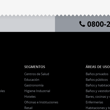
0800-2
SEGMENTOS
ÁREAS DE USO
Centros de Salud
Baños privados
Educación
Baños públicos
Gastronomía
Baños y habitac
oles
Higiene Industrial
Baños y vestidor
Hoteles
Bares, cocinas 
Oficinas e Instituciones
Enfermerías
Retail
Habitaciones y 