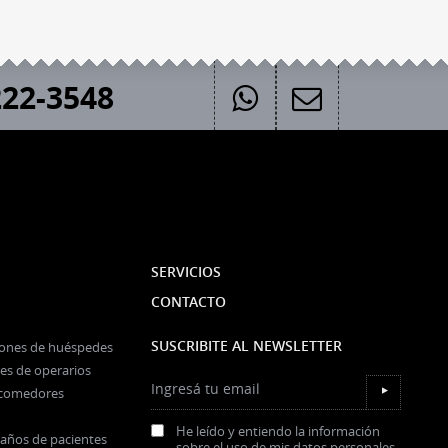
22-3548
SERVICIOS
CONTACTO
SUSCRIBITE AL NEWSLETTER
iones de huéspedes
es de operarios
Ingresá tu email
y comedores
▼
He leído y entiendo la información
baños de pacientes
sobre el uso de mis datos personales