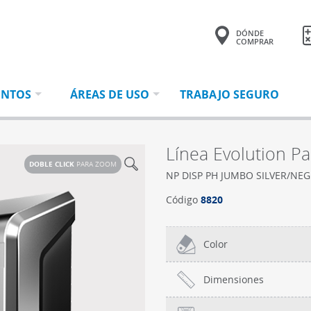
DÓNDE
COMPRAR
Tu consulta tiene
0 productos.
ENTOS
ÁREAS DE USO
TRABAJO SEGURO
Línea Evolution P
DOBLE CLICK
PARA ZOOM
NP DISP PH JUMBO SILVER/NE
Código
8820
Color
Dimensiones