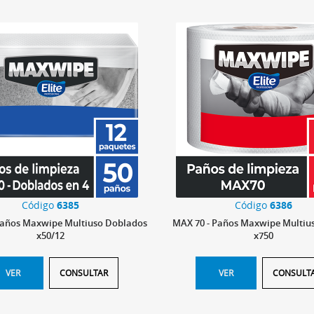
Código
6385
Código
6386
Paños Maxwipe Multiuso Doblados
MAX 70 - Paños Maxwipe Multiu
x50/12
x750
VER
CONSULTAR
VER
CONSULT