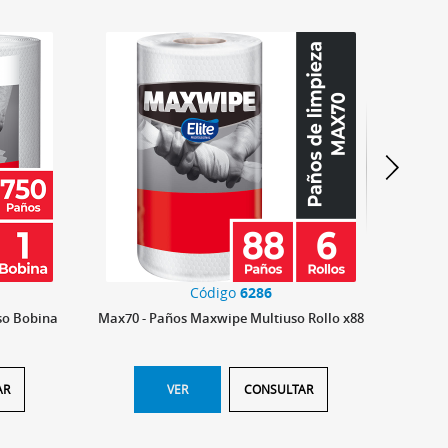
Código
6286
so Bobina
Max70 - Paños Maxwipe Multiuso Rollo x88
MAX 80 
AR
VER
CONSULTAR