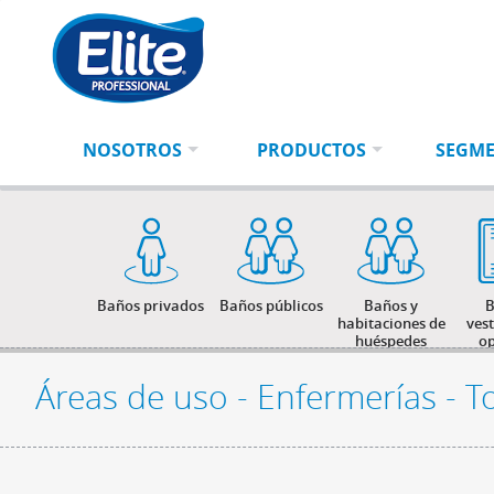
Ingresá
BUSCAR
tu
búsqueda
NOSOTROS
PRODUCTOS
SEGM
Baños privados
Baños públicos
Baños y
B
habitaciones de
ves
huéspedes
op
Áreas de uso - Enfermerías - T