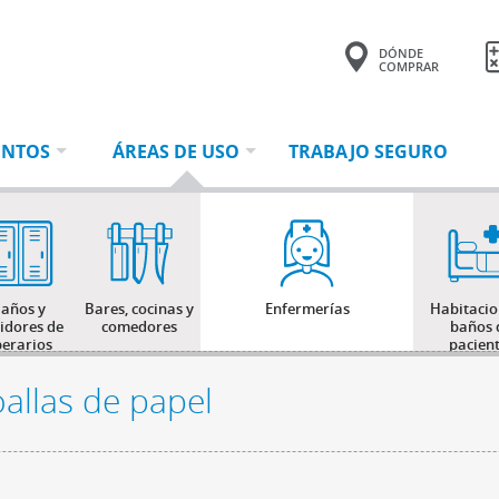
DÓNDE
COMPRAR
Tu consulta tiene
0 productos.
ENTOS
ÁREAS DE USO
TRABAJO SEGURO
años y
Bares, cocinas y
Enfermerías
Habitacio
tidores de
comedores
baños 
erarios
pacien
oallas de papel