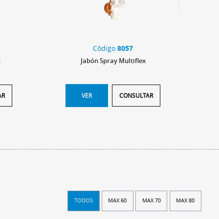
Código
8057
x
Jabón Spray Multiflex
Jabón 
AR
VER
CONSULTAR
TODOS
MAX 60
MAX 70
MAX 80