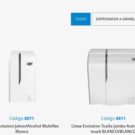
TODOS
DISPENSADOR A GRANE
Código
8071
Código
8811
volution Jabon/Alcohol Multiflex
Línea Evolution Toalla Jumbo Aut
Blanco
touch BLANCO/BLANC