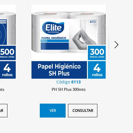
Código
6113
mts
PH SH Plus 300mts
Lí
AR
VER
CONSULTAR