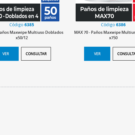
Código
6385
Código
6386
Paños Maxwipe Multiuso Doblados
MAX 70 - Paños Maxwipe Multiu
x50/12
x750
VER
CONSULTAR
VER
CONSULT