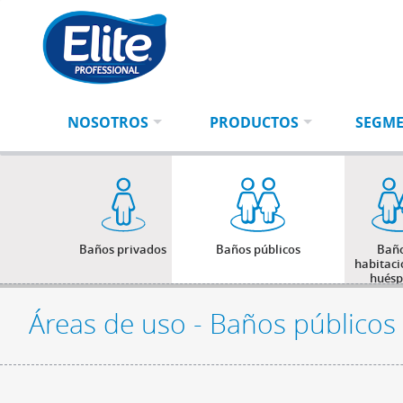
Ingresá
BUSCAR
tu
búsqueda
NOSOTROS
PRODUCTOS
SEGM
Baños privados
Baños públicos
Baño
habitaci
huésp
Áreas de uso - Baños públicos