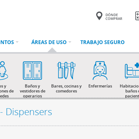
DÓNDE
COMPRAR
Tu consulta tiene
0 productos.
ENTOS
ÁREAS DE USO
TRABAJO SEGURO
s y
Baños y
Bares, cocinas y
Enfermerías
Habitacio
ones de
vestidores de
comedores
baños 
edes
operarios
pacien
 - Dispensers