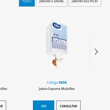
TODOS
JABONES A GRANEL
JABONES MULTIFLEX
Código
8056
iflex
Jabón Espuma Multiflex
AR
VER
CONSULTAR