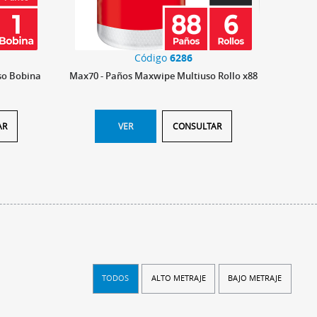
Código
6286
so Bobina
Max70 - Paños Maxwipe Multiuso Rollo x88
MAX 80 
AR
VER
CONSULTAR
TODOS
ALTO METRAJE
BAJO METRAJE