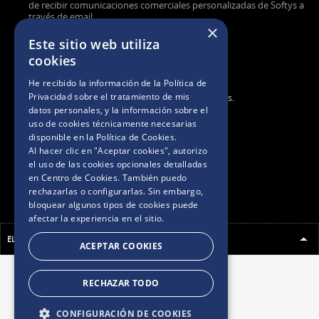
de recibir comunicaciones comerciales personalizadas de Softys a
través de email.
×
Este sitio web utiliza
cookies
He recibido la información de la
Política de
Privacidad
sobre el tratamiento de mis
2025. Todos los derechos reservados.
datos personales, y la información sobre el
uso de cookies técnicamente necesarias
BASES Y CONDICIONES
disponible en la
Política de Cookies
.
Al hacer clic en "Aceptar cookies", autorizo
el uso de las cookies opcionales detalladas
POLÍTICAS DE PRIVACIDAD
en Centro de Cookies. También puedo
rechazarlas o configurarlas. Sin embargo,
bloquear algunos tipos de cookies puede
AVISO DE COOKIES
afectar la experiencia en el sitio.
ELEGÍ TU PAÍS
ACEPTAR COOKIES
RECHAZAR TODO
CONFIGURACIÓN DE COOKIES