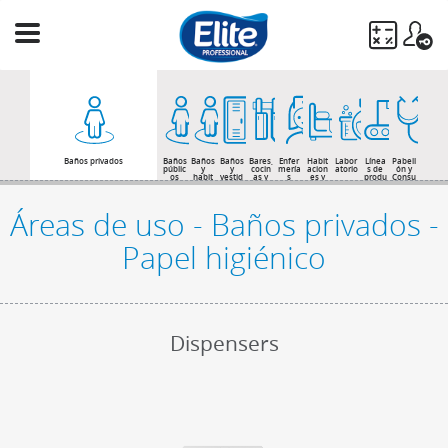
Ingresá
tu
búsqueda
BUSCAR
Baños privados
Baños
Baños
Baños
Bares,
Enfer
Habit
Labor
Línea
Pabell
públic
y
y
cocin
mería
acion
atorio
s de
ón y
os
habit
vestid
as y
s
es y
produ
Consu
acion
ores
come
baños
cción
ltas
es de
de
dores
de
huésp
opera
pacie
edes
rios
ntes
Áreas de uso - Baños privados -
Papel higiénico
Dispensers