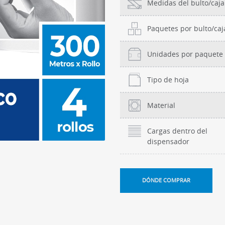
Medidas del bulto/caja
Paquetes por bulto/caj
Unidades por paquete
Tipo de hoja
Material
Cargas dentro del
dispensador
DÓNDE COMPRAR