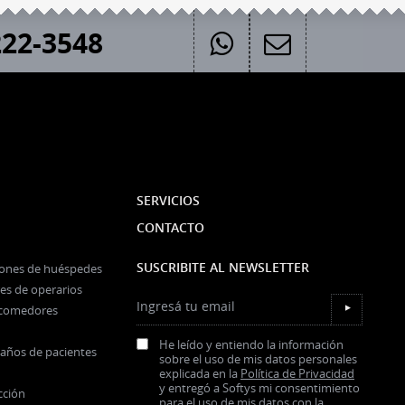
22-3548
SERVICIOS
CONTACTO
SUSCRIBITE AL NEWSLETTER
iones de huéspedes
es de operarios
Ingresá tu email
y comedores
▼
He leído y entiendo la información
baños de pacientes
sobre el uso de mis datos personales
explicada en la
Política de Privacidad
y entregó a Softys mi consentimiento
cción
para el uso de mis datos con la