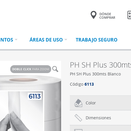
DÓNDE
COMPRAR
Tu consulta tiene
0 productos.
ENTOS
ÁREAS DE USO
TRABAJO SEGURO
PH SH Plus 300mt
DOBLE CLICK
PARA ZOOM
PH SH Plus 300mts Blanco
Código
6113
Color
Dimensiones