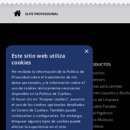
ELITE PROFESSIONAL
×
Este sitio web utiliza
cookies
NOSOTROS
PRODUCTOS
He recibido la información de la
Política de
La Empresa
Accesorios
Privacidad
sobre el tratamiento de mis
La Marca
Dispensers
datos personales, y la información sobre el
Certificaciones
Fundas para camillas
uso de cookies técnicamente necesarias
Jabones Líquidos y Alcoh
disponible en la
Política de Cookies
.
Al hacer clic en "Aceptar cookies", autorizo
Paños de Limpieza
Preguntas Frecuentes
el uso de las cookies opcionales detalladas
Pañuelos Faciales
en Centro de Cookies. También puedo
Papel Higiénico
rechazarlas o configurarlas. Sin embargo,
Rollos Multiuso
bloquear algunos tipos de cookies puede
Servilletas
afectar la experiencia en el sitio.