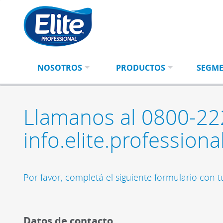
Ingresá
BUSCAR
tu
búsqueda
NOSOTROS
PRODUCTOS
SEGM
Llamanos al 0800-22
info.elite.professio
Por favor, completá el siguiente formulario con t
Datos de contacto