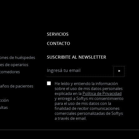
SERVICIOS
CONTACTO
SUSCRIBITE AL NEWSLETTER
iones de huéspedes
es de operarios
Ingresá tu email
y comedores
▼
He leído y entiendo la información
baños de pacientes
sobre el uso de mis datos personales
explicada en la
Política de Privacidad
y entregó a Softys mi consentimiento
cción
para el uso de mis datos con la
ultas
finalidad de recibir comunicaciones
comerciales personalizadas de Softys
a través de email.