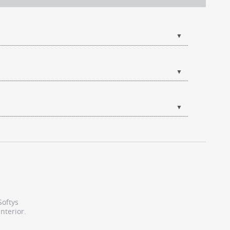
▼
▼
▼
Softys
nterior.