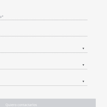
ía*
▼
▼
▼
Quiero contactarlos