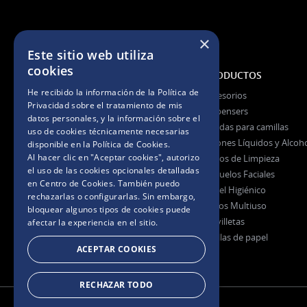
×
Este sitio web utiliza
cookies
NOSOTROS
PRODUCTOS
He recibido la información de la
Política de
La Empresa
Accesorios
Privacidad
sobre el tratamiento de mis
La Marca
Dispensers
datos personales, y la información sobre el
Certificaciones
Fundas para camillas
uso de cookies técnicamente necesarias
Jabones Líquidos y Alcoh
disponible en la
Política de Cookies
.
Al hacer clic en "Aceptar cookies", autorizo
Paños de Limpieza
Preguntas Frecuentes
el uso de las cookies opcionales detalladas
Pañuelos Faciales
en Centro de Cookies. También puedo
Papel Higiénico
rechazarlas o configurarlas. Sin embargo,
Rollos Multiuso
bloquear algunos tipos de cookies puede
Servilletas
afectar la experiencia en el sitio.
Toallas de papel
ACEPTAR COOKIES
RECHAZAR TODO