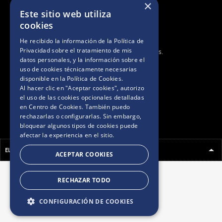
×
Este sitio web utiliza
cookies
He recibido la información de la
Política de
Privacidad
sobre el tratamiento de mis
2025. Todos los derechos reservados.
datos personales, y la información sobre el
uso de cookies técnicamente necesarias
BASES Y CONDICIONES
disponible en la
Política de Cookies
.
Al hacer clic en "Aceptar cookies", autorizo
el uso de las cookies opcionales detalladas
POLÍTICAS DE PRIVACIDAD
en Centro de Cookies. También puedo
rechazarlas o configurarlas. Sin embargo,
bloquear algunos tipos de cookies puede
AVISO DE COOKIES
afectar la experiencia en el sitio.
ELEGÍ TU PAÍS
ACEPTAR COOKIES
RECHAZAR TODO
CONFIGURACIÓN DE COOKIES