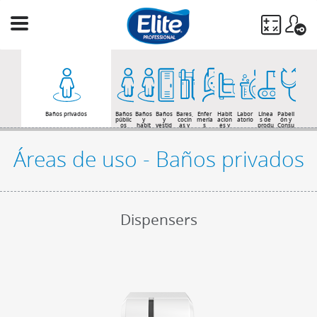
Ingresá
tu
búsqueda
BUSCAR
Baños privados
Baños
Baños
Baños
Bares,
Enfer
Habit
Labor
Línea
Pabell
públic
y
y
cocin
mería
acion
atorio
s de
ón y
os
habit
vestid
as y
s
es y
produ
Consu
acion
ores
come
baños
cción
ltas
es de
de
dores
de
huésp
opera
pacie
edes
rios
ntes
Áreas de uso - Baños privados
Dispensers