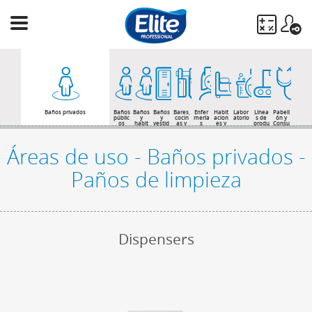
Ingresá
tu
búsqueda
BUSCAR
Baños privados
Baños
Baños
Baños
Bares,
Enfer
Habit
Labor
Línea
Pabell
públic
y
y
cocin
mería
acion
atorio
s de
ón y
os
habit
vestid
as y
s
es y
produ
Consu
acion
ores
come
baños
cción
ltas
es de
de
dores
de
huésp
opera
pacie
edes
rios
ntes
Áreas de uso - Baños privados -
Paños de limpieza
Dispensers