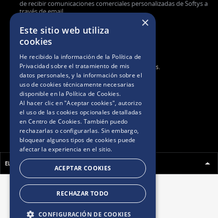
de recibir comunicaciones comerciales personalizadas de Softys a
través de email.
×
Este sitio web utiliza
cookies
He recibido la información de la
Política de
Privacidad
sobre el tratamiento de mis
2025. Todos los derechos reservados.
datos personales, y la información sobre el
uso de cookies técnicamente necesarias
BASES Y CONDICIONES
disponible en la
Política de Cookies
.
Al hacer clic en "Aceptar cookies", autorizo
el uso de las cookies opcionales detalladas
POLÍTICAS DE PRIVACIDAD
en Centro de Cookies. También puedo
rechazarlas o configurarlas. Sin embargo,
bloquear algunos tipos de cookies puede
AVISO DE COOKIES
afectar la experiencia en el sitio.
ELEGÍ TU PAÍS
ACEPTAR COOKIES
RECHAZAR TODO
CONFIGURACIÓN DE COOKIES