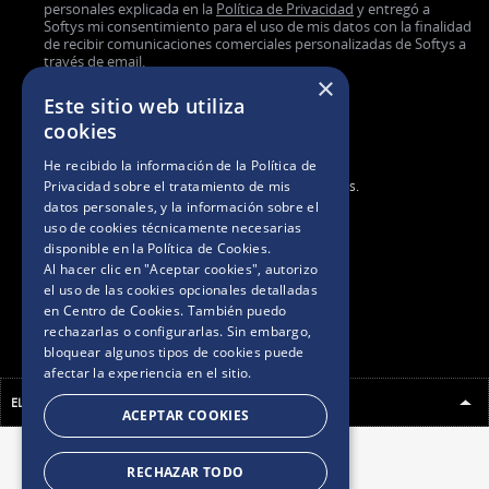
personales explicada en la
Política de Privacidad
y entregó a
Softys mi consentimiento para el uso de mis datos con la finalidad
de recibir comunicaciones comerciales personalizadas de Softys a
través de email.
×
Este sitio web utiliza
cookies
He recibido la información de la
Política de
2025. Todos los derechos reservados.
Privacidad
sobre el tratamiento de mis
datos personales, y la información sobre el
uso de cookies técnicamente necesarias
BASES Y CONDICIONES
disponible en la
Política de Cookies
.
Al hacer clic en "Aceptar cookies", autorizo
el uso de las cookies opcionales detalladas
POLÍTICAS DE PRIVACIDAD
en Centro de Cookies. También puedo
rechazarlas o configurarlas. Sin embargo,
AVISO DE COOKIES
bloquear algunos tipos de cookies puede
afectar la experiencia en el sitio.
ELEGÍ TU PAÍS
ACEPTAR COOKIES
RECHAZAR TODO