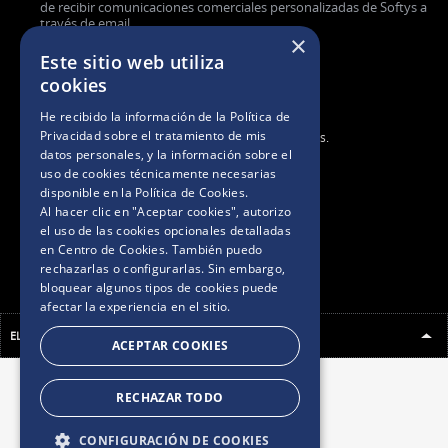
de recibir comunicaciones comerciales personalizadas de Softys a
través de email.
×
Este sitio web utiliza
cookies
He recibido la información de la
Política de
Privacidad
sobre el tratamiento de mis
2025. Todos los derechos reservados.
datos personales, y la información sobre el
uso de cookies técnicamente necesarias
BASES Y CONDICIONES
disponible en la
Política de Cookies
.
Al hacer clic en "Aceptar cookies", autorizo
el uso de las cookies opcionales detalladas
POLÍTICAS DE PRIVACIDAD
en Centro de Cookies. También puedo
rechazarlas o configurarlas. Sin embargo,
bloquear algunos tipos de cookies puede
AVISO DE COOKIES
afectar la experiencia en el sitio.
ELEGÍ TU PAÍS
ACEPTAR COOKIES
RECHAZAR TODO
CONFIGURACIÓN DE COOKIES