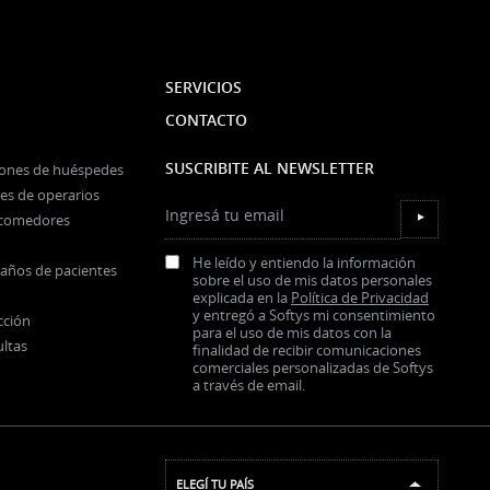
SERVICIOS
CONTACTO
SUSCRIBITE AL NEWSLETTER
iones de huéspedes
es de operarios
Ingresá tu email
y comedores
▼
He leído y entiendo la información
baños de pacientes
sobre el uso de mis datos personales
explicada en la
Política de Privacidad
y entregó a Softys mi consentimiento
cción
para el uso de mis datos con la
ultas
finalidad de recibir comunicaciones
comerciales personalizadas de Softys
a través de email.
ELEGÍ TU PAÍS