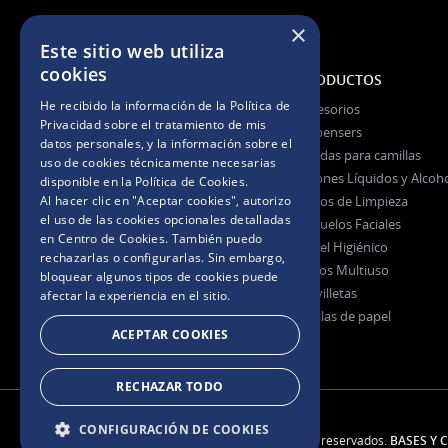
×
Este sitio web utiliza
cookies
NOSOTROS
PRODUCTOS
He recibido la información de la
Política de
La Empresa
Accesorios
Privacidad
sobre el tratamiento de mis
La Marca
Dispensers
datos personales, y la información sobre el
Certificaciones
Fundas para camillas
uso de cookies técnicamente necesarias
Jabones Líquidos y Alcoh
disponible en la
Política de Cookies
.
Al hacer clic en "Aceptar cookies", autorizo
Paños de Limpieza
Preguntas Frecuentes
el uso de las cookies opcionales detalladas
Pañuelos Faciales
en Centro de Cookies. También puedo
Papel Higiénico
rechazarlas o configurarlas. Sin embargo,
Rollos Multiuso
bloquear algunos tipos de cookies puede
Servilletas
afectar la experiencia en el sitio.
Toallas de papel
ACEPTAR COOKIES
RECHAZAR TODO
CONFIGURACIÓN DE COOKIES
2025. Todos los derechos reservados.
BASES Y 